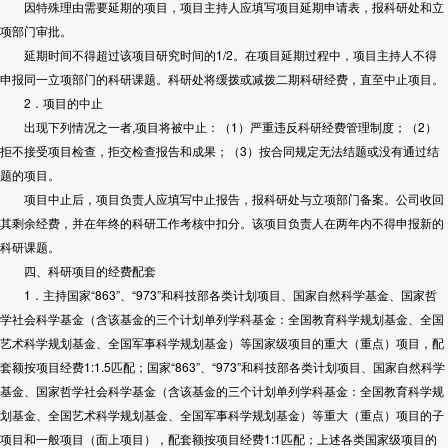
因特殊理由需要延期的项目，项目主持人应填写项目延期申请表，报科研处和立
项部门审批。
延期时间不得超过该项目研究时间的1/2。在项目延期过程中，项目主持人不得
申报同一立项部门的科研课题。科研处将缓拨或减拨二期科研经费，直至中止项目。
2．项目的中止
出现下列情况之一者,项目将被中止：（1）严重违反科研经费管理制度；（2）
拒不接受项目检查，拒交检查报告和成果；（3）按合同规定无法结题或没有通过结
题的项目。
项目中止后，项目负责人应填写中止报告，报科研处与立项部门备案。公司收回
其剩余经费，并在年终的科研工作考核中扣分。该项目负责人在两年内不得申报新的
科研课题。
四、科研项目的经费配套
1．主持国家“863”、“973”和科技部各类计划项目、国家自然科学基金、国家哲
学社会科学基金（含该基金的三个计划单列学科基金：全国教育科学规划基金、全国
艺术科学规划基金、全国军事科学规划基金）等国家级项目的重大（重点）项目，配
套额按项目经费1:1.5匹配；国家“863”、“973”和科技部各类计划项目、国家自然科学
基金、国家哲学社会科学基金（含该基金的三个计划单列学科基金：全国教育科学规
划基金、全国艺术科学规划基金、全国军事科学规划基金）等重大（重点）项目的子
项目和一般项目（面上项目），配套额按项目经费1:1匹配；上述各类国家级项目的