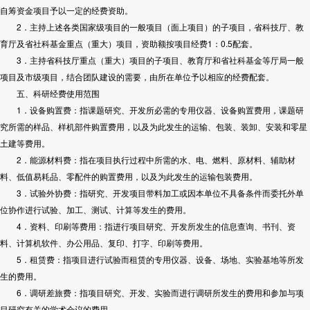
自筹资金项目予以一定的经费资助。
2．主持上述各类国家级项目的一般项目（面上项目）的子项目，省科技厅、教
育厅及省社科基金重点（重大）项目，资助额按项目经费1：0.5配套。
3．主持省科技厅重点（重大）项目的子项目、教育厅和省社科基金等厅局一般
项目及市级项目，结合团队建设的需要，由所在单位予以相应的经费配套。
五、科研经费使用范围
1．设备购置费：指课题研究、开发所必需的专用仪器、设备购置费用，课题研
究所需的样品、样机部件购置费用，以及为此发生的运输、包装、装卸、安装和零星
土建等费用。
2．能源材料费：指在项目执行过程中所需的水、电、燃料、原材料、辅助材
料、低值易耗品、零配件的购置费用，以及为此发生的运输包装费用。
3．试验外协费：指研究、开发项目带料加工或因本单位不具备条件而委托外单
位协作进行试验、加工、测试、计算等发生的费用。
4．资料、印刷等费用：指进行项目研究、开发所发生的信息查询、书刊、资
料、计算机软件、办公用品、复印、打字、印刷等费用。
5．租赁费：指项目进行试验而租赁的专用仪器、设备、场地、实验基地等所发
生的费用。
6．调研差旅费：指项目研究、开发、实验而进行调研所发生的费用和参加与项
目研究有关的学术会议的费用。