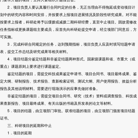
2．项目负责人要认真履行合同约定的任务，无正当理由不得拖延或变动项目计
划中的研究内容和时间安排，并按要求上报项目进展情况及阶段性研究成果。对不能
按要求上报者，科研处将予以缓拨或减拨二期科研经费，直至中止项目。因故需修改
任务指标或更换课题组主要成员，应首先向科研处提交申请，经立项部门同意后，方
可实施。
3．完成科研合同规定的任务，达到预期指标，项目负责人应及时填写结题申请
表，提交工作总结及研究成果等相关材料。
4．项目结题分鉴定结题和非鉴定结题两种形式。国家级课题和省、市重大（或
重点）课题原则上要求进行课题鉴定。
鉴定结题的项目，需提交科技成果鉴定申请书、项目合同书、项目最终成果、鉴
定大纲、研制报告、技术报告、查新检索证明、测试大纲、用户使用报告、效益分析
报告及其他说明材料。需要进行现场演示的应事先做好准备。
非鉴定结题的项目，需提交项目合同书、研究（技术）资料或调查报告、科技成
果查新报告、项目最终成果、有关出版的书籍及所发表的论文等材料。
5．项目的结题，由立项部门审批。获准结题的项目，由立项部门颁发项目结题
证书。
三、科研项目的延期和中止
1．项目的延期