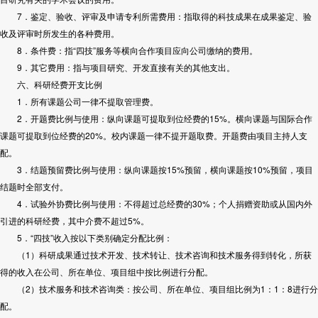
7．鉴定、验收、评审及申请专利所需费用：指取得的科技成果在成果鉴定、验
收及评审时所发生的各种费用。
8．条件费：指“四技”服务等横向合作项目应向公司缴纳的费用。
9．其它费用：指与项目研究、开发直接有关的其他支出。
六、科研经费开支比例
1．所有课题公司一律不提取管理费。
2．开题费比例与使用：纵向课题可提取到位经费的15%。横向课题与国际合作
课题可提取到位经费的20%。校内课题一律不提开题取费。开题费由项目主持人支
配。
3．结题预留费比例与使用：纵向课题按15%预留，横向课题按10%预留，项目
结题时全部支付。
4．试验外协费比例与使用：不得超过总经费的30%；个人捐赠资助或从国内外
引进的科研经费，其中介费不超过5%。
5．“四技”收入按以下类别确定分配比例：
（1）科研成果通过技术开发、技术转让、技术咨询和技术服务得到转化，所获
得的收入在公司、所在单位、项目组中按比例进行分配。
（2）技术服务和技术咨询类：按公司、所在单位、项目组比例为1：1：8进行分
配。