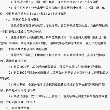
（3）技术转让类：按公司、所在单位、项目组比例为2：2：6进行分配。
（4）技术开发类：分为享受公司资助和自筹经费两种情况，按公司、所在单
位、项目组比例分别为4：2：4和2：2：6进行分配。
七、 科研经费划拨与审批
1．课题经费按项目单独核算，专款专用。各类科研经费到款后，均由科研处统
一到财务处办理登记与划拨手续。
2．课题经费实行分期拨款制。科研立项获准后，项目主持人要在《执行合同计
划书》中明确一期完成的任务和时间、最终成果形式和完成时间，以此作为划拨首
批、二批科研经费和项目检查的依据。
3．课题经费正常的开支由项目主持人签字，科研处审批报销。具有下列情形
的，需特殊审批报销：
（1）购买1000元～3000元的仪器设备，需经所在单位主管科研领导审批。
（2）购买3000元以上的仪器设备，需事先向科研处提交采购计划，经审批后方
可购买。
（3）外出调研、参加外地学术会议的差旅费必须经所在单位主管科研领导签
字，科研处审批后方可报销。
（4）乘坐飞机或一次10000元以上的支出，需先征得公司主管科研领导的同意
后，方可到科研处审批报销。
八、科研经费结算