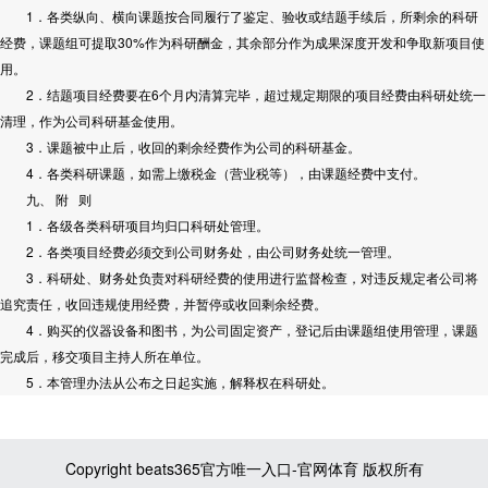
1．各类纵向、横向课题按合同履行了鉴定、验收或结题手续后，所剩余的科研
经费，课题组可提取30%作为科研酬金，其余部分作为成果深度开发和争取新项目使
用。
2．结题项目经费要在6个月内清算完毕，超过规定期限的项目经费由科研处统一
清理，作为公司科研基金使用。
3．课题被中止后，收回的剩余经费作为公司的科研基金。
4．各类科研课题，如需上缴税金（营业税等），由课题经费中支付。
九、 附 则
1．各级各类科研项目均归口科研处管理。
2．各类项目经费必须交到公司财务处，由公司财务处统一管理。
3．科研处、财务处负责对科研经费的使用进行监督检查，对违反规定者公司将
追究责任，收回违规使用经费，并暂停或收回剩余经费。
4．购买的仪器设备和图书，为公司固定资产，登记后由课题组使用管理，课题
完成后，移交项目主持人所在单位。
5．本管理办法从公布之日起实施，解释权在科研处。
Copyright beats365官方唯一入口-官网体育 版权所有