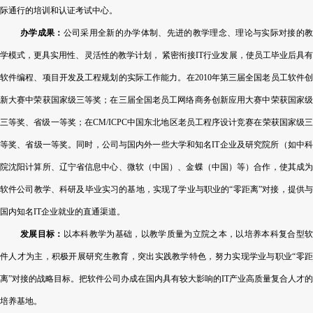
际通行的培训和认证考试中心。
办学成果：
公司采用全新的办学体制、先进的教学理念、理论与实际对接的
学模式，更具实用性、灵活性的教学计划， 紧密衔接
IT
行业发展，使员工毕业后具
软件编程、项目开发及工程规划的实际工作能力。在
2010
年第三届全国老员工软件
新大赛中荣获国家级三等奖；在三届全国老员工网络商务创新应用大赛中荣获国家级
三等奖、省级一等奖；在
CM/ICPC
中国东北地区老员工程序设计竞赛在荣获国家级三
等奖、省级一等奖。同时，公司与国内外一些大学和知名
IT
企业及研究院所（如中
院沈阳计算所、辽宁省信息中心、微软（中国）、金蝶（中国）等）合作，使其成为
软件公司教学、科研及毕业实习的基地，实现了学业与职业的
“
零距离
”
对接，提供
国内知名
IT
企业就业的直通渠道。
发展目标：
以本科教学为基础，以教学质量为立院之本，以培养本科复合型
件人才为主，积极开展研究生教育，突出实践教学特色，努力实现学业与职业
“
零
离
”
对接的战略目标。把软件公司办成在国内具有较大影响的
IT
产业高质量复合人才的
培养基地。