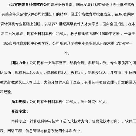
365官网体育科信软件公司
是根据教育部、国家发展计划委员会《关于批准试办
有关高等示范性软件公司的通知》的精神，经辽宁省教育厅批准成立，在365官网体
育计算机专业基础上创建，以培养
21
世纪高级软件人才为宗旨，面向全国招生，在本
科二批次录取，现有全日制本科生
2039
人。教学楼建筑面积约
14000
平方米
， 坐落于
365官网体育校园中心教学区。公司现有辽宁省中小企业信息化技术重点实验室一
个。
团队力量：
公司拥有一支阵容整齐、结构合理、科研能力强、专业素质高的
队队伍，现有教工
100
余人，特聘教授
3
人，教授
5
人，副教授
18
人，具有博士学位
教师占教师队伍
30%
以上，大部分教师来自于企业，有着从事项目管理与开发的经
和经验。
员工规模：
公司现有全日制本科生
2039
人，硕士研究生
30
人。
开设专业：
本科专业：计算机科学与技术（嵌入式技术方向、信息化技术方向）、软件工
程、网络工程、信息管理与信息系统四个本科专业。