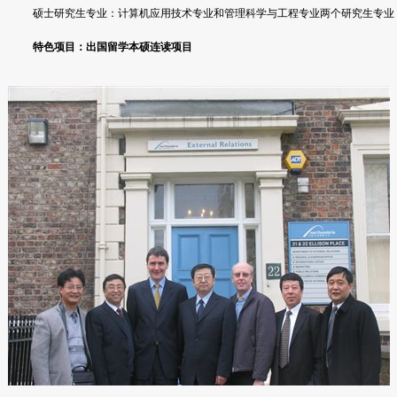
硕士研究生专业：计算机应用技术专业和管理科学与工程专业两个研究生专业
特色项目：
出国留学本硕连读项目