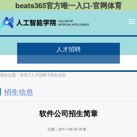
beats365官方唯一入口-官网体育
人才招聘
现在位置：
首页
人才招聘
招生信息
招生信息
软件公司招生简章
日期：2011-06-02
作者：