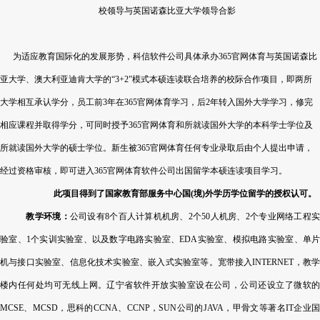
校领导与英国诺森比亚大学领导合影
为适应教育国际化的发展形势，科信软件公司具体承办365官网体育与英国诺森比
亚大学、澳大利亚迪肯大学的
“3+
2”
模式本硕连读联合培养的校际合作项目，即两所
大学相互承认学分，员工前
3
年在365官网体育学习，后
2
年转入国外大学学习，修完
相应课程并取得学分，可同时授予365官网体育和所就读国外大学的本科学士学位及
所就读国外大学的硕士学位。新生被365官网体育任何专业录取后由个人提出申请，
经过资格审核，即可进入365官网体育软件公司出国留学本硕连读项目学习。
此项目得到了国家教育部服务中心国
(
境
)
外学历学位留学的授权认可。
教学环境：
公司设有
8
个百人计算机机房、
2
个
50
人机房、
2
个专业网
络工程
验室、
1
个实训实验室、以及数字电路实验室、
EDA
实验室、模拟电路实验室、单
机与接口实验室、信息化技术实验室、嵌入式实验室等。宽带接入
INTERNET
，教学
楼内任何处均可无线上网。辽宁省软件开放实验室设在公司，公司还设立了微软的
MCSE
、
MCSD
，思科的
CCNA
、
CCNP
，
SUN
公司的
JAVA
，甲骨文等著名
IT
企业