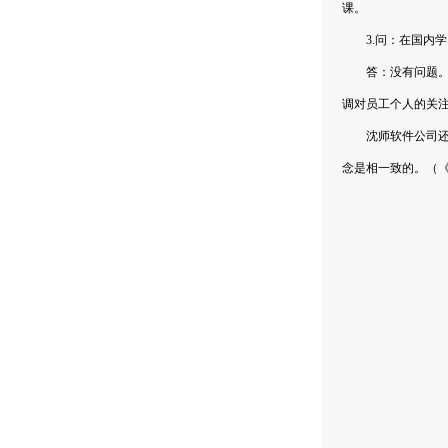
课。
3.问：在国内学
答：没有问题。合
调对员工个人的关
沈师软件公司还有
念是相一致的。（《