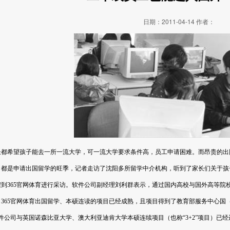
日期：2011-04-14
作者：
希望孩子能去一所一流大学，可一流大学要求条件高，员工申请困难。而昂贵的出
都是申请出国留学的旺季，记者走访了沈阳多所留学中介机构，听到了家长们关于孩
365官网体育进行采访。软件公司副经理刘利群表示，通过国内高校与国外高等院
365官网体育出国留学、本硕连读的项目已经成熟，且项目得到了教育部服务中心国
公司与英国诺森比亚大学、澳大利亚迪肯大学本硕连续项目（也称“3+2”项目）已经